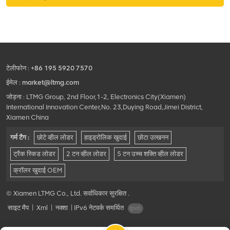
टेलीफोन :
+86 195 5920 7570
ईमेल :
market@ltmg.com
जोड़ना : LTMG Group, 2nd Floor,1-2, Electronics City(Xiamen)
International Innovation Center,No. 23,Duying Road,Jimei District,
Xiamen China
गर्म टैग :
छोटे व्हील लोडर
हाइड्रोलिक खुदाई
छोटा उत्खनन
ट्रैक स्किड लोडर
2 टन व्हील लोडर
5 टन उच्च शक्ति व्हील लोडर
क्रॉलर खुदाई OEM
© Xiamen LTMG Co., Ltd. सर्वाधिकार सुरक्षित .
साइट मैप
|
Xml
|
नक्शा
|
IPv6 नेटवर्क समर्थित