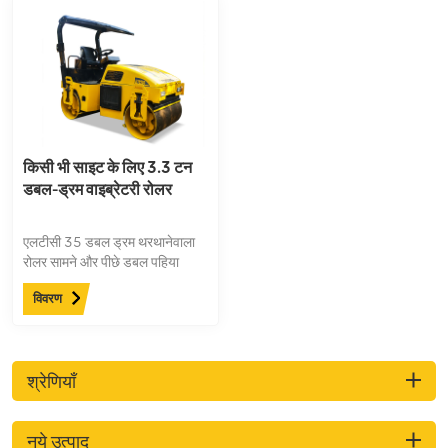
किसी भी साइट के लिए 3.3 टन
डबल-ड्रम वाइब्रेटरी रोलर
एलटीसी 35 डबल ड्रम थरथानेवाला
रोलर सामने और पीछे डबल पहिया
ड्राइव, stepless गति परिवर्तन, डबल
विवरण
पहिया कंपन, व्यक्त स्टीयरिंग, सामने
और पीछे पहिया बिजली नियंत्रण
छिड़काव, विरोधी रोल शामियाना के साथ
सुसज्जित को गोद ले।
श्रेणियाँ
नये उत्पाद