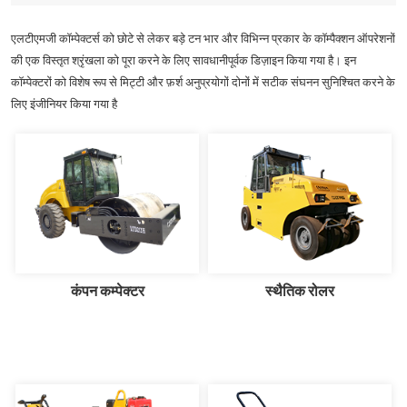
करते हैं।
feature an optimized track
undercarriage for strong ground
एलटीएमजी कॉम्पेक्टर्स को छोटे से लेकर बड़े टन भार और विभिन्न प्रकार के कॉम्पैक्शन ऑपरेशनों
contact and load support,
की एक विस्तृत श्रृंखला को पूरा करने के लिए सावधानीपूर्वक डिज़ाइन किया गया है। इन
enhancing stability and
कॉम्पेक्टरों को विशेष रूप से मिट्टी और फ़र्श अनुप्रयोगों दोनों में सटीक संघनन सुनिश्चित करने के
maneuverability on diverse
terrains. Experience the difference
लिए इंजीनियर किया गया है
with LTMG's medium excavators.
Elevate your operations to new
heights of efficiency and
productivity. Contact us today to
explore our range and find the
perfect excavator solution for your
needs.
कंपन कम्पेक्टर
स्थैतिक रोलर