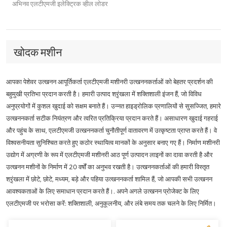
अभिनव एलटीएमजी इलेक्ट्रिक व्हील लोडर
की खोज करें। बड़ी क्षमता वाली बैटरी और
त्वरित और सुविधाजनक डुअल-गन फास्ट
चार्जिंग समर्थन के साथ विस्तारित परिचालन
घंटों का अनुभव करें। स्विच रिलक्टेंस मोटर से
खोदक मशीन
सुसज्जित उच्च तापमान प्रतिरोध को सक्षम
बनाता है। शुद्ध विद्युत, शून्य-उत्सर्जन और कम
शोर वाले संचालन का आनंद लें। इसके
आपका पेशेवर उत्खनन आपूर्तिकर्ता एलटीएमजी मशीनरी उत्खननकर्ताओं को बेहतर प्रदर्शन की
अतिरिक्त, स्वचालित स्नेहन प्रणाली से लाभ
बहुमुखी प्रतिभा प्रदान करती है। हमारी उत्पाद श्रृंखला में शक्तिशाली इंजन हैं, जो विविध
उठाएं जो रखरखाव-मुक्त जीवनकाल
सुनिश्चित करता है। एलटीएमजी मशीनरी
अनुप्रयोगों में कुशल खुदाई को सक्षम बनाते हैं। उन्नत हाइड्रोलिक प्रणालियों से सुसज्जित, हमारे
इलेक्ट्रिक लोडर कॉम्पैक्ट से लेकर बड़े तक
उत्खननकर्ता सटीक नियंत्रण और त्वरित प्रतिक्रिया प्रदान करते हैं। असाधारण खुदाई गहराई
होते हैं, जो विभिन्न परिचालन आवश्यकताओं के
और पहुंच के साथ, एलटीएमजी उत्खननकर्ता चुनौतीपूर्ण वातावरण में उत्कृष्टता प्राप्त करते हैं। वे
अनुकूल होते हैं।
विश्वसनीयता सुनिश्चित करते हुए कठोर स्थायित्व मानकों के अनुसार बनाए गए हैं। निर्माण मशीनरी
उद्योग में अग्रणी के रूप में एलटीएमजी मशीनरी आठ पूर्ण उत्पादन लाइनों का दावा करती है और
उत्खनन मशीनों के निर्माण में 20 वर्षों का अनुभव रखती है। उत्खननकर्ताओं की हमारी विस्तृत
श्रृंखला में छोटे, छोटे, मध्यम, बड़े और पहिया उत्खननकर्ता शामिल हैं, जो आपकी सभी उत्खनन
आवश्यकताओं के लिए समाधान प्रदान करते हैं।. अपने अगले उत्खनन प्रोजेक्ट के लिए
एलटीएमजी पर भरोसा करें: शक्तिशाली, अनुकूलनीय, और लंबे समय तक चलने के लिए निर्मित।