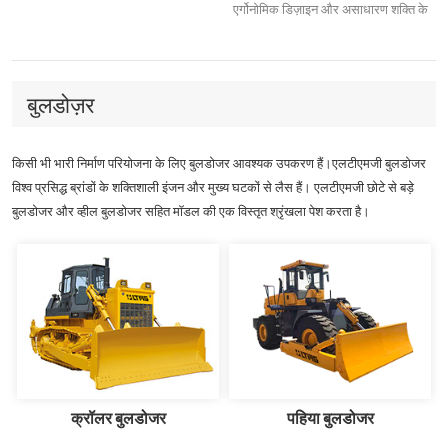
एर्गोनोमिक डिज़ाइन और असाधारण शक्ति के
साथ एलटीएमजी उच्च गुणवत्ता वाले रैमर, जो
बेहतर परिशुद्धता और दक्षता प्रदान करते हैं,
जिससे आप अपना काम जल्दी और आसानी से
पूरा कर सकते हैं। चाहे आप सड़कें बना रहे हों,
बुलडोज़र
रास्तों की मरम्मत कर रहे हों या नींव बना रहे हों,
टैम्पिंग रैमर सही विकल्प हैं आपकी निर्माण
परियोजनाओं पर उत्कृष्ट प्रदर्शन और
किसी भी भारी निर्माण परियोजना के लिए बुलडोजर आवश्यक उपकरण हैं।एलटीएमजी बुलडोजर
स्थायित्व प्रदान करने के लिए डिज़ाइन किया
विश्व प्रसिद्ध ब्रांडों के शक्तिशाली इंजन और मुख्य घटकों से लैस हैं। एलटीएमजी छोटे से बड़े
गया है
बुलडोजर और व्हील बुलडोजर सहित मॉडल की एक विस्तृत श्रृंखला पेश करता है।
क्रॉलर बुलडोजर
पहिया बुलडोजर