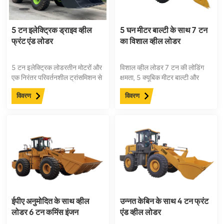
के लिए आदर्श, यह विश्वसनीय फ्रंट एंड
लोडर जहां सबसे अधिक मायने रखता है
वहां शक्तिशाली और कुशल प्रदर्शन
5 टन इलेक्ट्रिक ड्राइव व्हील
5 घन मीटर बाल्टी के साथ 7 टन
प्रदान करता है।
फ्रंट एंड लोडर
का विशाल व्हील लोडर
5 टन इलेक्ट्रिक लोडरतीन मोटरों और
विशाल व्हील लोडर 7 टन की लोडिंग
एक निरंतर परिवर्तनशील ट्रांसमिशन से
क्षमता, 5 क्यूबिक मीटर बाल्टी और
सुसज्जित, यह शक्तिशाली मशीन जटिल
199 किलोवाट वीचाई इंजन और
विवरण
विवरण
कार्य परिस्थितियों को आसानी से
वैकल्पिक कमिंस इंजन उपलब्ध है।
संभालने के लिए डिज़ाइन की गई है,
जिससे यह कई प्रकार के अनुप्रयोगों के
लिए उपयुक्त है। अपने ऊर्जा-कुशल
डिज़ाइन के साथ, यह न केवल
परिचालन लागत को कम करता है, बल्कि
एक स्वच्छ और हरित पर्यावरण में भी
योगदान देता है।
ईपीए अनुमोदित के साथ व्हील
उन्नत केबिन के साथ 4 टन फ्रंट
लोडर 6 टन कमिंस इंजन
एंड व्हील लोडर