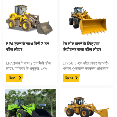
EPA इंजन के साथ मिनी 2 टन
रेत लोड करने के लिए एयर
व्हील लोडर
कंडीशनर वाला व्हील लोडर
EPA इंजन के साथ 2 टन मिनी व्हील
LT958 5-टन व्हील लोडर यह भारी-
लोडर, पर्यावरण के अनुकूल, EPA
भरकम भू-संचलन उपकरण अधिकतम
उत्सर्जन मानकों को पूरा करता है और
उत्पादकता के लिए डिज़ाइन किया गया
विवरण
विवरण
अनुप्रयोगों की एक विस्तृत श्रृंखला है
है। इसकी लंबी 3280 मिमी व्हीलबेस
किसी भी कार्य स्थल पर बेहतर स्थिरता
सुनिश्चित करता है, जबकि एक
शक्तिशाली 147kN ब्रेकआउट बल
सबसे कठिन सामग्रियों को आसानी से
संभालता है। तेज़ चक्र समय के साथ
अपनी दक्षता बढ़ाएँ 6.8 सेकंड से
कमनिर्माण और खदानों में मांगलिक कार्य