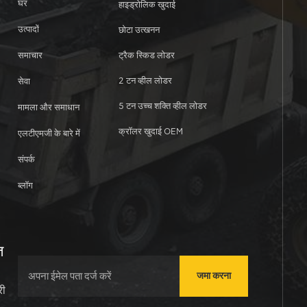
घर
हाइड्रोलिक खुदाई
उत्पादों
छोटा उत्खनन
समाचार
ट्रैक स्किड लोडर
2 टन व्हील लोडर
सेवा
5 टन उच्च शक्ति व्हील लोडर
मामला और समाधान
क्रॉलर खुदाई OEM
एलटीएमजी के बारे में
संपर्क
ब्लॉग
त
जमा करना
री