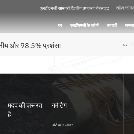
एलटीएमजी सामग्री हैंडलिंग उपकरण वेबसाइट
घर
एलटीएमजी के बारे में
उत्पादों
मामल
श्वसनीय और 98.5% प्रशंसा
/
घर
मदद की ज़रूरत
गर्म टैग
है
छोटे व्हील लोडर