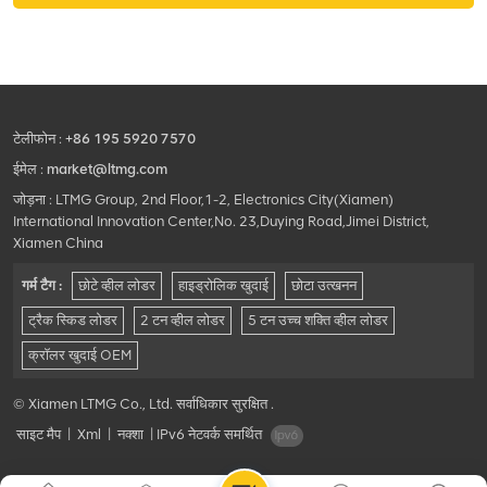
टेलीफोन :
+86 195 5920 7570
ईमेल :
market@ltmg.com
जोड़ना : LTMG Group, 2nd Floor,1-2, Electronics City(Xiamen)
International Innovation Center,No. 23,Duying Road,Jimei District,
Xiamen China
गर्म टैग :
छोटे व्हील लोडर
हाइड्रोलिक खुदाई
छोटा उत्खनन
ट्रैक स्किड लोडर
2 टन व्हील लोडर
5 टन उच्च शक्ति व्हील लोडर
क्रॉलर खुदाई OEM
© Xiamen LTMG Co., Ltd. सर्वाधिकार सुरक्षित .
साइट मैप
|
Xml
|
नक्शा
|
IPv6 नेटवर्क समर्थित