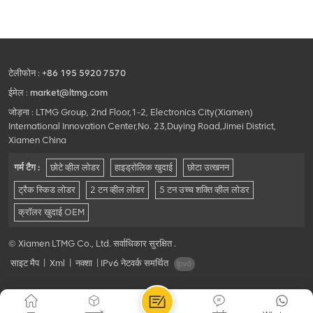
टेलीफोन :
+86 195 5920 7570
ईमेल :
market@ltmg.com
जोड़ना : LTMG Group, 2nd Floor,1-2, Electronics City(Xiamen)
International Innovation Center,No. 23,Duying Road,Jimei District,
Xiamen China
गर्म टैग :
छोटे व्हील लोडर
हाइड्रोलिक खुदाई
छोटा उत्खनन
ट्रैक स्किड लोडर
2 टन व्हील लोडर
5 टन उच्च शक्ति व्हील लोडर
क्रॉलर खुदाई OEM
© Xiamen LTMG Co., Ltd. सर्वाधिकार सुरक्षित .
साइट मैप
|
Xml
|
नक्शा
|
IPv6 नेटवर्क समर्थित