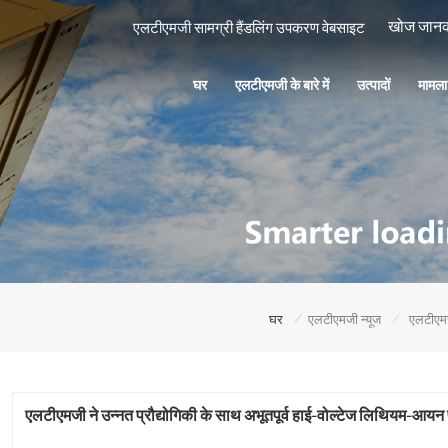
एलटीएमजी सामग्री हैंडलिंग उपकरण वेबसाइट
घर
एलटीएमजी के बारे में
उत्पादों
मामल
/
/
घर
एलटीएमजी न्यूज
एलटीएमजी ने उन्नत प्रौद्योगिकी के साथ अभूतपूर्व हाई-वोल्टेज लिथियम-आयन 