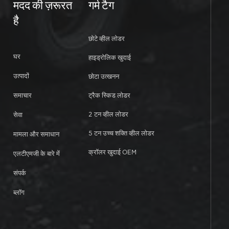
मदद की ज़रूरत
गर्म टैग
है
छोटे व्हील लोडर
घर
हाइड्रोलिक खुदाई
उत्पादों
छोटा उत्खनन
समाचार
ट्रैक स्किड लोडर
2 टन व्हील लोडर
सेवा
5 टन उच्च शक्ति व्हील लोडर
मामला और समाधान
क्रॉलर खुदाई OEM
एलटीएमजी के बारे में
संपर्क
ब्लॉग