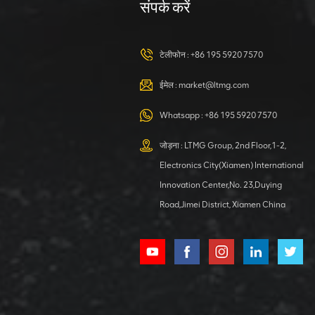
उत्खनन मशीन
संपर्क करें
विवरण देखें
टेलीफोन :
+86 195 5920 7570
38 टन का क्रॉलर
एक्सकेवेटर, कमिंस
ईमेल :
market@ltmg.com
इंजन वाला बड़ा
एक्सकेवेटर
Whatsapp :
+86 195 5920 7570
विवरण देखें
जोड़ना : LTMG Group, 2nd Floor,1-2,
वैकल्पिक अटैचमेंट के
Electronics City(Xiamen) International
साथ मिनी 3 टन
Innovation Center,No. 23,Duying
क्रॉलर एक्सकेवेटर
Road,Jimei District, Xiamen China
विवरण देखें
शक्तिशाली और कुशल
0.9 टन हाइड्रोलिक
क्रॉलर खुदाई
विवरण देखें