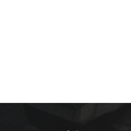
टन उच्च शक्ति वाला
बड़ा व्हील लोडर
विवरण देखें
इसुजु ब्रिज के साथ 1
टन आर्टिकुलेटेड
कॉम्पैक्ट व्हील लोडर
विवरण देखें
8 टन पहिए वाला
एक्सकेवेटर स्टैंडर्ड
एयर कंडीशनर
विवरण देखें
ऊर्जा कुशल 2 टन
माइक्रो क्रॉलर