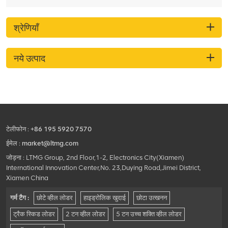
श्रेणियाँ
नये उत्पाद
टेलीफोन :
+86 195 5920 7570
ईमेल :
market@ltmg.com
जोड़ना : LTMG Group, 2nd Floor,1-2, Electronics City(Xiamen)
International Innovation Center,No. 23,Duying Road,Jimei District,
Xiamen China
गर्म टैग :
छोटे व्हील लोडर
हाइड्रोलिक खुदाई
छोटा उत्खनन
ट्रैक स्किड लोडर
2 टन व्हील लोडर
5 टन उच्च शक्ति व्हील लोडर