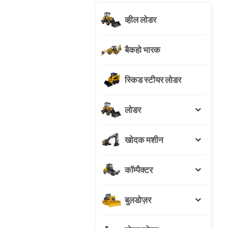
व्हील लोडर
बैकहो भारक
स्किड स्टीयर लोडर
लोडर
खोदक मशीन
कॉम्पैक्टर
बुलडोज़र