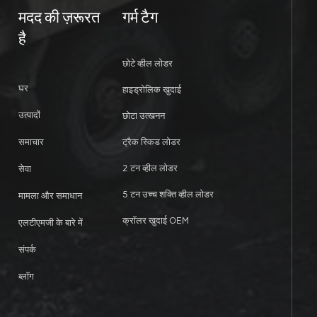
मदद की ज़रूरत
गर्म टैग
है
छोटे व्हील लोडर
घर
हाइड्रोलिक खुदाई
उत्पादों
छोटा उत्खनन
समाचार
ट्रैक स्किड लोडर
2 टन व्हील लोडर
सेवा
5 टन उच्च शक्ति व्हील लोडर
मामला और समाधान
क्रॉलर खुदाई OEM
एलटीएमजी के बारे में
संपर्क
ब्लॉग