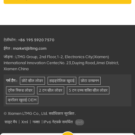
टेलीफोन :
+86 195 5920 7570
ईमेल :
market@ltmg.com
जोड़ना : LTMG Group, 2nd Floor,1-2, Electronics City(Xiamen)
International Innovation Center,No. 23,Duying Road,Jimei District,
Xiamen China
गर्म टैग :
छोटे व्हील लोडर
हाइड्रोलिक खुदाई
छोटा उत्खनन
ट्रैक स्किड लोडर
2 टन व्हील लोडर
5 टन उच्च शक्ति व्हील लोडर
क्रॉलर खुदाई OEM
© Xiamen LTMG Co., Ltd. सर्वाधिकार सुरक्षित .
साइट मैप
|
Xml
|
नक्शा
|
IPv6 नेटवर्क समर्थित