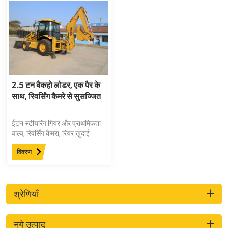
2.5 टन बैकहो लोडर, एक पैर के
साथ, रिवर्सिंग कैमरे से सुसज्जित
ईटन स्टीयरिंग गियर और प्राथमिकता
वाल्व, रिवर्सिंग कैमरा, रियर खुदाई
हथौड़ा लाइन, ए-लेग्ड मानक के रूप में
विवरण
सुसज्जित एक पैर के साथ 2.5 टन
बैकहो लोडर
श्रेणियाँ
नये उत्पाद