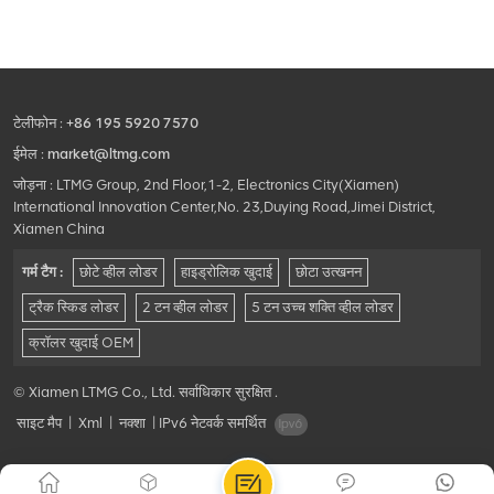
टेलीफोन :
+86 195 5920 7570
ईमेल :
market@ltmg.com
जोड़ना : LTMG Group, 2nd Floor,1-2, Electronics City(Xiamen)
International Innovation Center,No. 23,Duying Road,Jimei District,
Xiamen China
गर्म टैग :
छोटे व्हील लोडर
हाइड्रोलिक खुदाई
छोटा उत्खनन
ट्रैक स्किड लोडर
2 टन व्हील लोडर
5 टन उच्च शक्ति व्हील लोडर
क्रॉलर खुदाई OEM
© Xiamen LTMG Co., Ltd. सर्वाधिकार सुरक्षित .
साइट मैप
|
Xml
|
नक्शा
|
IPv6 नेटवर्क समर्थित