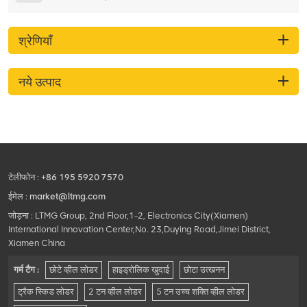
श्रेणियाँ
नये उत्पाद
टेलीफोन :
+86 195 5920 7570
ईमेल :
market@ltmg.com
जोड़ना : LTMG Group, 2nd Floor,1-2, Electronics City(Xiamen)
International Innovation Center,No. 23,Duying Road,Jimei District,
Xiamen China
गर्म टैग :
छोटे व्हील लोडर
हाइड्रोलिक खुदाई
छोटा उत्खनन
ट्रैक स्किड लोडर
2 टन व्हील लोडर
5 टन उच्च शक्ति व्हील लोडर