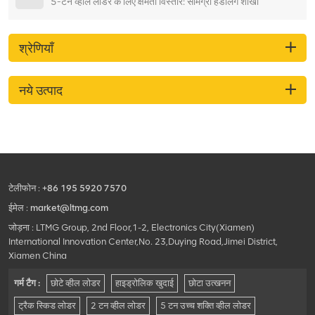
5-टन व्हील लोडर के लिए क्षमता विस्तार: सामग्री हैंडलिंग शाखा
श्रेणियाँ
नये उत्पाद
टेलीफोन :
+86 195 5920 7570
ईमेल :
market@ltmg.com
जोड़ना : LTMG Group, 2nd Floor,1-2, Electronics City(Xiamen)
International Innovation Center,No. 23,Duying Road,Jimei District,
Xiamen China
गर्म टैग :
छोटे व्हील लोडर
हाइड्रोलिक खुदाई
छोटा उत्खनन
ट्रैक स्किड लोडर
2 टन व्हील लोडर
5 टन उच्च शक्ति व्हील लोडर