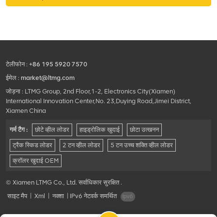
टेलीफोन :
+86 195 5920 7570
ईमेल :
market@ltmg.com
जोड़ना : LTMG Group, 2nd Floor,1-2, Electronics City(Xiamen)
International Innovation Center,No. 23,Duying Road,Jimei District,
Xiamen China
गर्म टैग :
छोटे व्हील लोडर
हाइड्रोलिक खुदाई
छोटा उत्खनन
ट्रैक स्किड लोडर
2 टन व्हील लोडर
5 टन उच्च शक्ति व्हील लोडर
क्रॉलर खुदाई OEM
© Xiamen LTMG Co., Ltd. सर्वाधिकार सुरक्षित .
साइट मैप
|
Xml
|
नक्शा
|
IPv6 नेटवर्क समर्थित