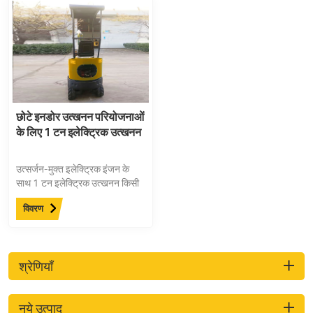
छोटे इनडोर उत्खनन परियोजनाओं
के लिए 1 टन इलेक्ट्रिक उत्खनन
उत्सर्जन-मुक्त इलेक्ट्रिक इंजन के
साथ 1 टन इलेक्ट्रिक उत्खनन किसी
भी इनडोर उत्खनन कार्यों को
विवरण
कुशलतापूर्वक और सुरक्षित रूप से पूरा
करने के लिए एकदम सही है, उनका
कॉम्पैक्ट आकार उन्हें ऐसी परियोजनाओं
के लिए आदर्श बनाता है।
श्रेणियाँ
नये उत्पाद