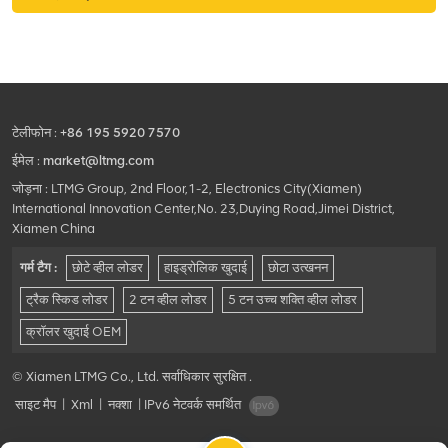
स्थिरता चुनौतीपूर्ण भूभाग पर दक्षता और
विश्वसनीयता सुनिश्चित करती है।
टेलीफोन :
+86 195 5920 7570
ईमेल :
market@ltmg.com
जोड़ना : LTMG Group, 2nd Floor,1-2, Electronics City(Xiamen)
International Innovation Center,No. 23,Duying Road,Jimei District,
Xiamen China
गर्म टैग :
छोटे व्हील लोडर
हाइड्रोलिक खुदाई
छोटा उत्खनन
ट्रैक स्किड लोडर
2 टन व्हील लोडर
5 टन उच्च शक्ति व्हील लोडर
क्रॉलर खुदाई OEM
© Xiamen LTMG Co., Ltd. सर्वाधिकार सुरक्षित .
साइट मैप
|
Xml
|
नक्शा
|
IPv6 नेटवर्क समर्थित