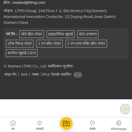
ईमेल :
market@ltmg.com
जोड़ना : LTMG Group, 2nd Floor,1-2, Electronics City(Xiamen)
International Innovation Center,No. 23,Duying Road,Jimei District,
Xiamen China
गर्म टैग :
छोटे व्हील लोडर
हाइड्रोलिक खुदाई
छोटा उत्खनन
ट्रैक स्किड लोडर
2 टन व्हील लोडर
5 टन उच्च शक्ति व्हील लोडर
क्रॉलर खुदाई OEM
© Xiamen LTMG Co., Ltd. सर्वाधिकार सुरक्षित .
साइट मैप
|
Xml
|
नक्शा
|
IPv6 नेटवर्क समर्थित
घर
उत्पादों
संपर्क
Whatsapp