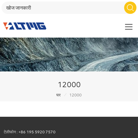
12000
/
घर
12000
टेलीफोन :
+86 195 5920 7570